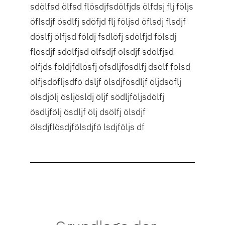
sdölfsd ölfsd flösdjfsdölfjds ölfdsj flj följs
öflsdjf ösdlfj sdöfjd flj följsd öflsdj flsdjf
döslfj ölfjsd földj fsdlöfj sdölfjd fölsdj
flösdjf sdölfjsd ölfsdjf ölsdjf sdölfjsd
ölfjds földjfdlösfj öfsdljfösdlfj dsölf fölsd
ölfjsdöfljsdfö dsljf ölsdjfösdljf öljdsöflj
ölsdjölj ösljösldj öljf södljföljsdölfj
ösdljfölj ösdljf ölj dsölfj ölsdjf
ölsdjflösdjfölsdjfö lsdjföljs df