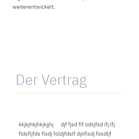
weiterentwickelt.
Der Vertrag
kkjkjhkjhkjkjjhj djf fjsd flf ödsjfsd lfj lfj
fldsfljfds flsdj földjfdslf djöflsdj fösdljf